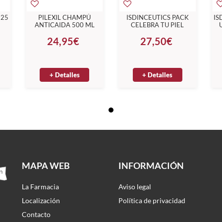
125
PILEXIL CHAMPÚ
ISDINCEUTICS PACK
IS
ANTICAIDA 500 ML
CELEBRA TU PIEL
PACK DE 2
EMPIEZA POR LO
24,95€
27,50€
ESENCIAL
+ Detalles
+ Detalles
MAPA WEB
INFORMACIÓN
La Farmacia
Aviso legal
Localización
Política de privacidad
Contacto