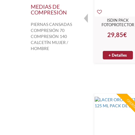
MEDIAS DE
COMPRESIÓN
R ALIGNER
ISDIN PACK
PIERNAS CANSADAS
ABLETAS
FOTOPROTECTOR
ORAS 32UNID.
PEDIATRICS FUSIO
COMPRESIÓN 70
,30€
29,85€
WATER 50ML + SPR
COMPRESIÓN 140
TRANSPARENT 250
CALCETÍN MUJER /
HOMBRE
Detalles
+ Detalles
OFERTA
OFERTA
OFERT