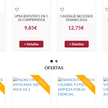
UPSA BOOSTER 5 EN 1
CAUDALIE NECESSER
20 COMPRIMIDOS
VERANO 2026
N
C
9,85€
12,75€
AY
ML
+ Detalles
+ Detalles
OFERTAS
A
OFERTA
OFERTA