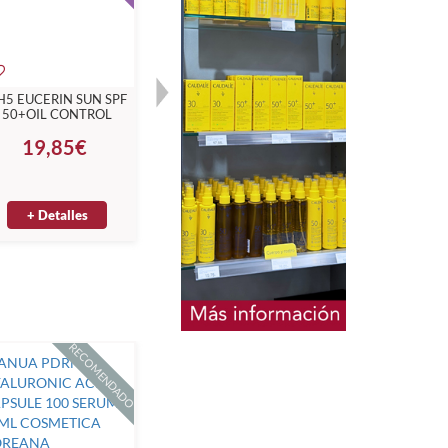
H5 EUCERIN SUN SPF
CERAVE WATERGEL
50+OIL CONTROL
HIDRATANTE ÁCIDO
SERUM DAILY 50ML
HIALIRÓNICO 48G.
19,85€
15,20€
+ Detalles
+ Detalles
RECOMENDADO
RECOMENDADO