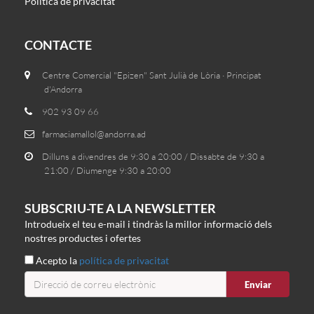
Política de privacitat
CONTACTE
Centre Comercial "Epizen" Sant Julià de Lòria · Principat
d'Andorra
902 93 09 66
farmaciamallol@andorra.ad
Dilluns a divendres de 9:30 a 20:00 / Dissabte de 9:30 a
21:00 / Diumenge 9:30 a 20:00
SUBSCRIU-TE A LA NEWSLETTER
Introdueix el teu e-mail i tindràs la millor informació dels
nostres productes i ofertes
Acepto la
política de privacitat
Enviar