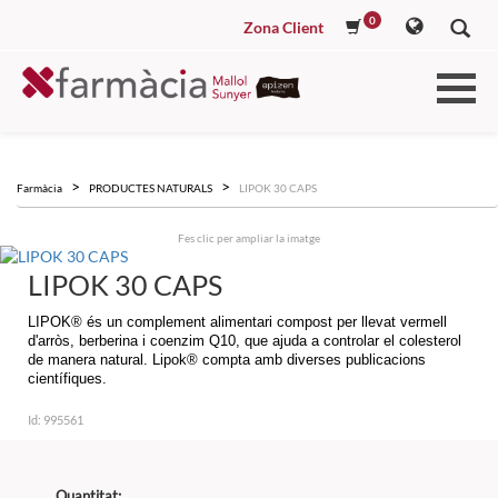
0
Zona Client
Farmàcia
PRODUCTES NATURALS
LIPOK 30 CAPS
Fes clic per ampliar la imatge
LIPOK 30 CAPS
LIPOK® és un complement alimentari compost per llevat vermell
d'arròs, berberina i coenzim Q10, que ajuda a controlar el colesterol
de manera natural. Lipok® compta amb diverses publicacions
científiques.
Id:
995561
Quantitat: